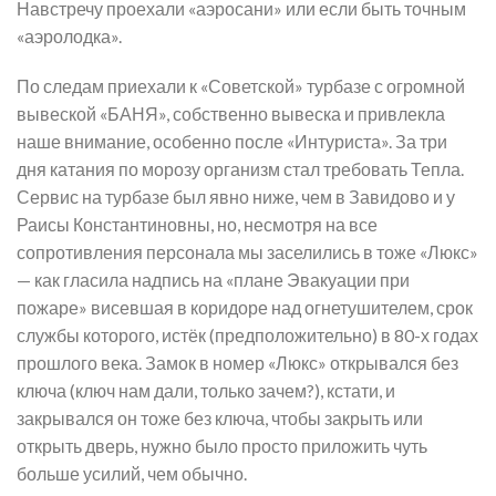
Навстречу проехали «аэросани» или если быть точным
«аэролодка».
По следам приехали к «Советской» турбазе с огромной
вывеской «БАНЯ», собственно вывеска и привлекла
наше внимание, особенно после «Интуриста». За три
дня катания по морозу организм стал требовать Тепла.
Сервис на турбазе был явно ниже, чем в Завидово и у
Раисы Константиновны, но, несмотря на все
сопротивления персонала мы заселились в тоже «Люкс»
— как гласила надпись на «плане Эвакуации при
пожаре» висевшая в коридоре над огнетушителем, срок
службы которого, истёк (предположительно) в 80-х годах
прошлого века. Замок в номер «Люкс» открывался без
ключа (ключ нам дали, только зачем?), кстати, и
закрывался он тоже без ключа, чтобы закрыть или
открыть дверь, нужно было просто приложить чуть
больше усилий, чем обычно.