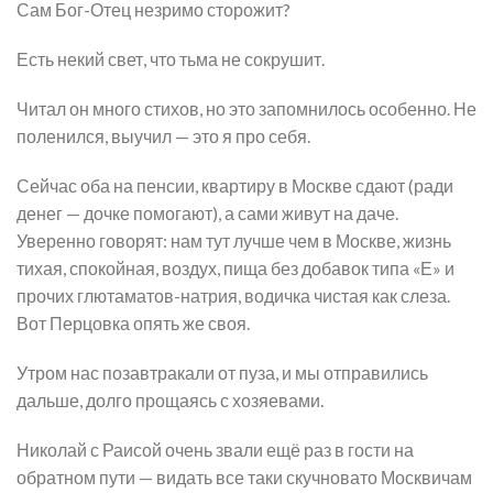
Сам Бог-Отец незримо сторожит?
Есть некий свет, что тьма не сокрушит.
Читал он много стихов, но это запомнилось особенно. Не
поленился, выучил — это я про себя.
Сейчас оба на пенсии, квартиру в Москве сдают (ради
денег — дочке помогают), а сами живут на даче.
Уверенно говорят: нам тут лучше чем в Москве, жизнь
тихая, спокойная, воздух, пища без добавок типа «Е» и
прочих глютаматов-натрия, водичка чистая как слеза.
Вот Перцовка опять же своя.
Утром нас позавтракали от пуза, и мы отправились
дальше, долго прощаясь с хозяевами.
Николай с Раисой очень звали ещё раз в гости на
обратном пути — видать все таки скучновато Москвичам