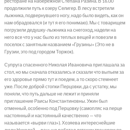
ресторане на набережной Степана Разина. В 16.00
продолжили путь к озеру Селигер. В лесу встретили
лыжника, подвернувшего ногу, надо было видеть, как он
нам обрадовался (и тут я его понимаю). Мы с товарищем
погрузили дедушку-лыжника на снегоход, надели на
него все что у нас было из теплых вещей и повезли в
поселок с занятным названием «Грузины» (Это не в
Грузии, это под городом Торжок).
Супруга спасенного Николая Ивановича приглашала за
стол, но мы сначала отказались и сказали что выпьем за
его здоровье прямо тут и поедем, а то скоро стемнеет
уже. После доброй стопки Перцовки, да с устатку, мы
поняли, что путь дальше не лежит и приняли
приглашение Раисы Константиновны. Ужин был
отменный, особенно под Перцовку (самопляс на перце
настоянный и настоянный качественно — что
называется «вырви глаз»). Хозяева интереснейшие
люди Николай — раньше работал детским тренером по