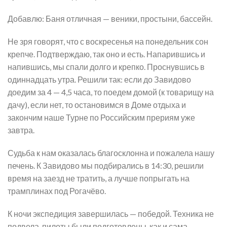
Добавлю: Баня отличная — веники, простыни, бассейн.
Не зря говорят, что с воскресенья на понедельник сон
крепче. Подтверждаю, так оно и есть. Напарившись и
напившись, мы спали долго и крепко. Проснувшись в
одиннадцать утра. Решили так: если до Завидово
доедим за 4 — 4,5 часа, то поедем домой (к товарищу на
дачу), если нет, то остановимся в Доме отдыха и
закончим наше Турне по Российским прериям уже
завтра.
Судьба к нам оказалась благосклонна и пожалела нашу
печень. К Завидово мы подбирались в 14:30, решили
время на заезд не тратить, а лучше попрыгать на
трамплинах под Рогачёво.
К ночи экспедиция завершилась — победой. Техника не
подвела, пилоты были подготовлены, как и сама