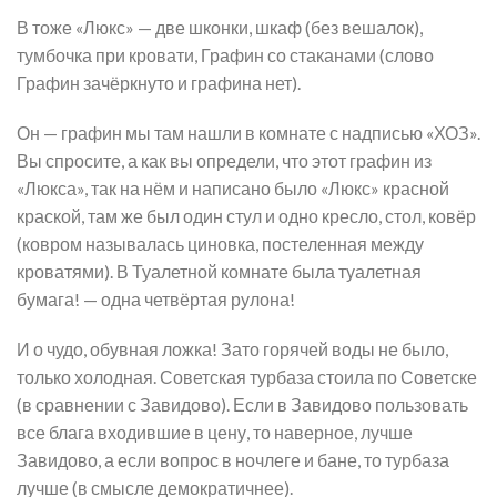
В тоже «Люкс» — две шконки, шкаф (без вешалок),
тумбочка при кровати, Графин со стаканами (слово
Графин зачёркнуто и графина нет).
Он — графин мы там нашли в комнате с надписью «ХОЗ».
Вы спросите, а как вы определи, что этот графин из
«Люкса», так на нём и написано было «Люкс» красной
краской, там же был один стул и одно кресло, стол, ковёр
(ковром называлась циновка, постеленная между
кроватями). В Туалетной комнате была туалетная
бумага! — одна четвёртая рулона!
И о чудо, обувная ложка! Зато горячей воды не было,
только холодная. Советская турбаза стоила по Советске
(в сравнении с Завидово). Если в Завидово пользовать
все блага входившие в цену, то наверное, лучше
Завидово, а если вопрос в ночлеге и бане, то турбаза
лучше (в смысле демократичнее).