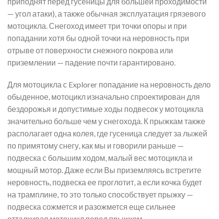
приподнят перед гусеницы для большей проходимости
— угол атаки), а также обычная эксплуатация грязевого
мотоцикла. Снегоход имеет три точки опоры и при
попадании хотя бы одной точки на неровность при
отрыве от поверхности снежного покрова или
приземлении — падение почти гарантировано.
Для мотоцикла с Explorer попадание на неровность дело
обыденное, мотоцикл изначально спроектирован для
бездорожья и допустимые ходы подвесок у мотоцикла
значительно больше чем у снегохода. К прыжкам также
располагает одна колея, где гусеница следует за лыжей
по примятому снегу, как мы и говорили раньше —
подвеска с большим ходом, малый вес мотоцикла и
мощный мотор. Даже если Вы приземляясь встретите
неровность, подвеска ее проглотит, а если кочка будет
на трамплине, то это только способствует прыжку —
подвеска сожмется и разожмется еще сильнее
отталкивая мотоцикл перед прыжком.