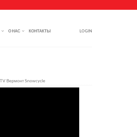
О НАС
КОНТАКТЫ
LOGIN
nTV Вермонт Snowcycle