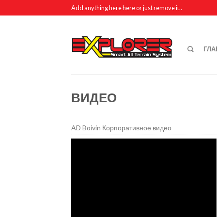
Add anything here here or just remove it..
ГЛА
ВИДЕО
AD Boivin Корпоративное видео