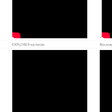
<
EXPLORER на песке
Восхож