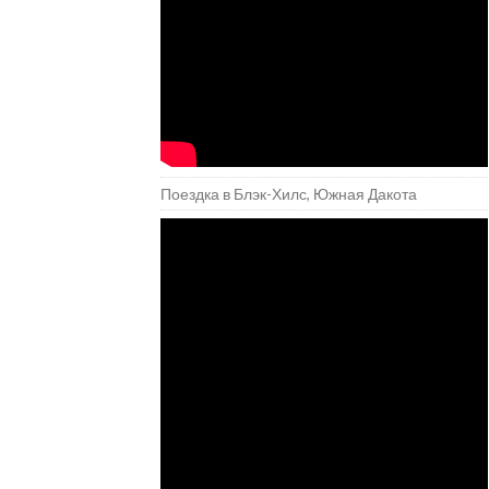
Поездка в Блэк-Хилс, Южная Дакота